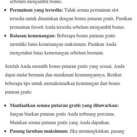
sebelum mengambil bonus.
Permainan yang tersedia:
Tidak semua permainan slot
tersedia untuk dimainkan dengan bonus putaran gratis. Pastikan
permainan favorit Anda tersedia sebelum mengambil bonus.
Batasan kemenangan:
Beberapa bonus putaran gratis
memiliki batas kemenangan maksimum. Pastikan Anda
mengetahui batas kemenangan sebelum bermain.
Setelah Anda memilih bonus putaran gratis yang sesuai, Anda
dapat mulai bermain dan menikmati keuntungannya. Berikut
beberapa tips untuk memaksimalkan keuntungan dari bonus
putaran gratis:
Manfaatkan semua putaran gratis yang ditawarkan:
Jangan biarkan putaran gratis Anda terbuang percuma.
Mainkan semua putaran gratis yang Anda dapatkan.
Pasang taruhan maksimum:
Jika memungkinkan, pasang