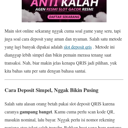
Main slot online sekarang nggak cuma soal game yang seru, tapi
juga soal cara deposit yang aman dan nyaman. Salah satu metode
yang lagi banyak dipakai adalah
slot deposit qris
. Metode ini
dianggap lebih simpel dan bikin pemain merasa tenang saat
transaksi. Nah, biar makin jelas kenapa QRIS jadi pilihan, yuk
kita bahas satu per satu dengan bahasa santai.
Cara Deposit Simpel, Nggak Bikin Pusing
Salah satu alasan orang betah pakai slot deposit QRIS karena
gampang banget
caranya
. Kamu cuma perlu scan kode QR,
masukin nominal, lalu bayar. Nggak perlu isi nomor rekening
panjang atau takut salah transfer. Bahkan buat yang baru pertama