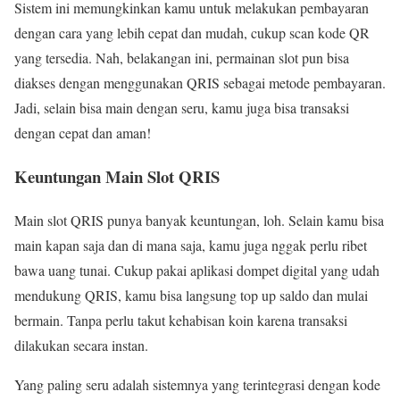
Sistem ini memungkinkan kamu untuk melakukan pembayaran
dengan cara yang lebih cepat dan mudah, cukup scan kode QR
yang tersedia. Nah, belakangan ini, permainan slot pun bisa
diakses dengan menggunakan QRIS sebagai metode pembayaran.
Jadi, selain bisa main dengan seru, kamu juga bisa transaksi
dengan cepat dan aman!
Keuntungan Main Slot QRIS
Main slot QRIS punya banyak keuntungan, loh. Selain kamu bisa
main kapan saja dan di mana saja, kamu juga nggak perlu ribet
bawa uang tunai. Cukup pakai aplikasi dompet digital yang udah
mendukung QRIS, kamu bisa langsung top up saldo dan mulai
bermain. Tanpa perlu takut kehabisan koin karena transaksi
dilakukan secara instan.
Yang paling seru adalah sistemnya yang terintegrasi dengan kode