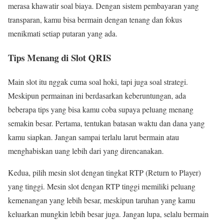
merasa khawatir soal biaya. Dengan sistem pembayaran yang
transparan, kamu bisa bermain dengan tenang dan fokus
menikmati setiap putaran yang ada.
Tips Menang di Slot QRIS
Main slot itu nggak cuma soal hoki, tapi juga soal strategi.
Meskipun permainan ini berdasarkan keberuntungan, ada
beberapa tips yang bisa kamu coba supaya peluang menang
semakin besar. Pertama, tentukan batasan waktu dan dana yang
kamu siapkan. Jangan sampai terlalu larut bermain atau
menghabiskan uang lebih dari yang direncanakan.
Kedua, pilih mesin slot dengan tingkat RTP (Return to Player)
yang tinggi. Mesin slot dengan RTP tinggi memiliki peluang
kemenangan yang lebih besar, meskipun taruhan yang kamu
keluarkan mungkin lebih besar juga. Jangan lupa, selalu bermain