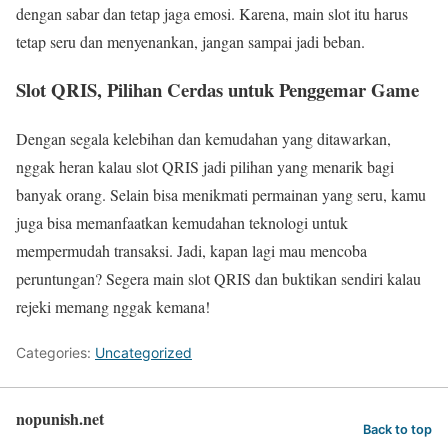
dengan sabar dan tetap jaga emosi. Karena, main slot itu harus
tetap seru dan menyenankan, jangan sampai jadi beban.
Slot QRIS, Pilihan Cerdas untuk Penggemar Game
Dengan segala kelebihan dan kemudahan yang ditawarkan,
nggak heran kalau slot QRIS jadi pilihan yang menarik bagi
banyak orang. Selain bisa menikmati permainan yang seru, kamu
juga bisa memanfaatkan kemudahan teknologi untuk
mempermudah transaksi. Jadi, kapan lagi mau mencoba
peruntungan? Segera main slot QRIS dan buktikan sendiri kalau
rejeki memang nggak kemana!
Categories:
Uncategorized
nopunish.net
Back to top