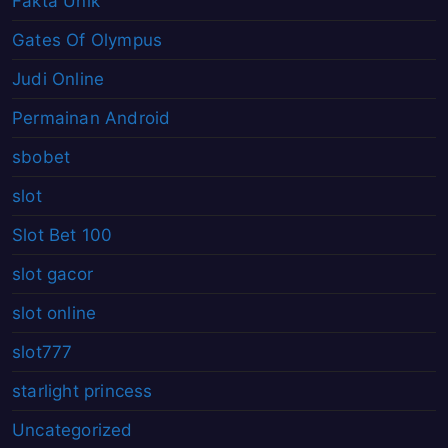
Fakta Unik
Gates Of Olympus
Judi Online
Permainan Android
sbobet
slot
Slot Bet 100
slot gacor
slot online
slot777
starlight princess
Uncategorized