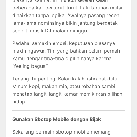
beberapa kali berturut-turut. Lalu taruhan mulai
dinaikkan tanpa logika. Awalnya pasang receh,
lama-lama nominalnya bikin jantung berdetak
seperti musik DJ malam minggu.
Padahal semakin emosi, keputusan biasanya
makin ngawur. Tim yang bahkan belum pernah
kamu dengar tiba-tiba dipilih hanya karena
“feeling bagus.”
Tenang itu penting. Kalau kalah, istirahat dulu.
Minum kopi, makan mie, atau rebahan sambil
menatap langit-langit kamar memikirkan pilihan
hidup.
Gunakan Sbotop Mobile dengan Bijak
Sekarang bermain sbotop mobile memang