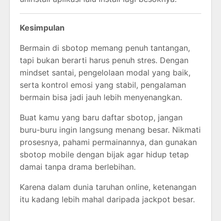
Kesimpulan
Bermain di sbotop memang penuh tantangan,
tapi bukan berarti harus penuh stres. Dengan
mindset santai, pengelolaan modal yang baik,
serta kontrol emosi yang stabil, pengalaman
bermain bisa jadi jauh lebih menyenangkan.
Buat kamu yang baru daftar sbotop, jangan
buru-buru ingin langsung menang besar. Nikmati
prosesnya, pahami permainannya, dan gunakan
sbotop mobile dengan bijak agar hidup tetap
damai tanpa drama berlebihan.
Karena dalam dunia taruhan online, ketenangan
itu kadang lebih mahal daripada jackpot besar.