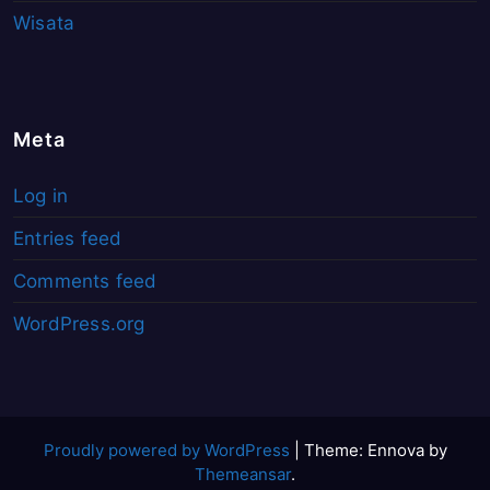
Wisata
Meta
Log in
Entries feed
Comments feed
WordPress.org
Proudly powered by WordPress
|
Theme: Ennova by
Themeansar
.