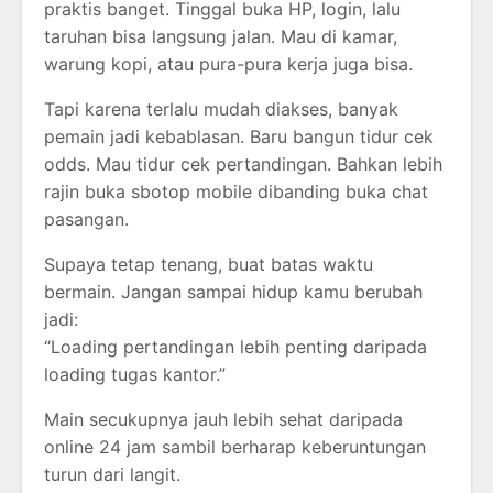
praktis banget. Tinggal buka HP, login, lalu
taruhan bisa langsung jalan. Mau di kamar,
warung kopi, atau pura-pura kerja juga bisa.
Tapi karena terlalu mudah diakses, banyak
pemain jadi kebablasan. Baru bangun tidur cek
odds. Mau tidur cek pertandingan. Bahkan lebih
rajin buka sbotop mobile dibanding buka chat
pasangan.
Supaya tetap tenang, buat batas waktu
bermain. Jangan sampai hidup kamu berubah
jadi:
“Loading pertandingan lebih penting daripada
loading tugas kantor.”
Main secukupnya jauh lebih sehat daripada
online 24 jam sambil berharap keberuntungan
turun dari langit.