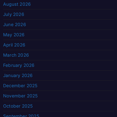
August 2026
July 2026
June 2026
May 2026
April 2026
March 2026
February 2026
January 2026
December 2025
November 2025
October 2025
September 2025