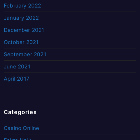
February 2022
January 2022
December 2021
October 2021
September 2021
June 2021
April 2017
Categories
Casino Online