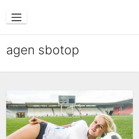
Skip
to
content
agen sbotop