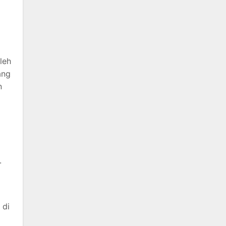
leh
ang
n
.
 di