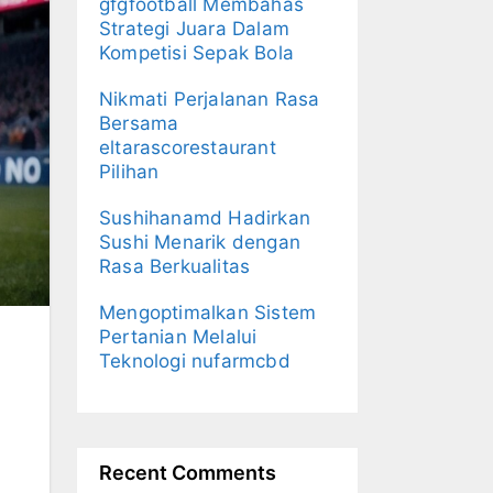
gfgfootball Membahas
Strategi Juara Dalam
Kompetisi Sepak Bola
Nikmati Perjalanan Rasa
Bersama
eltarascorestaurant
Pilihan
Sushihanamd Hadirkan
Sushi Menarik dengan
Rasa Berkualitas
Mengoptimalkan Sistem
Pertanian Melalui
Teknologi nufarmcbd
Recent Comments