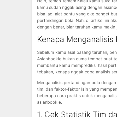
Halo, teman-teman! Kalau kamu suka ta
kamu sudah nggak asing dengan asianboo
bisa jadi alat bantu yang oke banget bu
pertandingan bola. Nah, di artikel ini 
dengan benar, biar taruhan kamu makin 
Kenapa Menganalisis 
Sebelum kamu asal pasang taruhan, pen
Asianbookie bukan cuma tempat buat tar
membantu kamu memprediksi hasil pertan
tebakan, kenapa nggak coba analisis sen
Menganalisis pertandingan bola dengan 
tim, dan faktor-faktor lain yang mempen
beberapa cara praktis untuk menganalis
asianbookie.
1. Cek Statistik Tim 