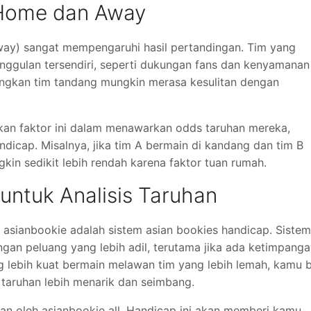
 Home dan Away
ay) sangat mempengaruhi hasil pertandingan. Tim yang
nggulan tersendiri, seperti dukungan fans dan kenyamanan
angkan tim tandang mungkin merasa kesulitan dengan
kan faktor ini dalam menawarkan odds taruhan mereka,
dicap. Misalnya, jika tim A bermain di kandang dan tim B
in sedikit lebih rendah karena faktor tuan rumah.
untuk Analisis Taruhan
i asianbookie adalah sistem asian bookies handicap. Sistem 
an peluang yang lebih adil, terutama jika ada ketimpanga
ang lebih kuat bermain melawan tim yang lebih lemah, kamu 
aruhan lebih menarik dan seimbang.
kan oleh asianbookie all. Handicap ini akan memberi kamu