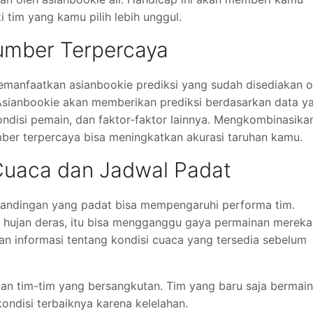
 tim yang kamu pilih lebih unggul.
 Sumber Terpercaya
 memanfaatkan asianbookie prediksi yang sudah disediakan o
, Asianbookie akan memberikan prediksi berdasarkan data y
ondisi pemain, dan faktor-faktor lainnya. Mengkombinasika
umber terpercaya bisa meningkatkan akurasi taruhan kamu.
 Cuaca dan Jadwal Padat
rtandingan yang padat bisa mempengaruhi performa tim.
si hujan deras, itu bisa mengganggu gaya permainan mereka
an informasi tentang kondisi cuaca yang tersedia sebelum
gan tim-tim yang bersangkutan. Tim yang baru saja bermain
ondisi terbaiknya karena kelelahan.