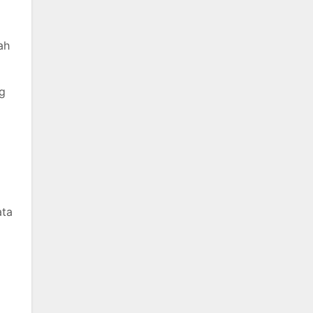
ah
ng
ata