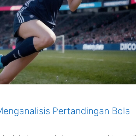
enganalisis Pertandingan Bola