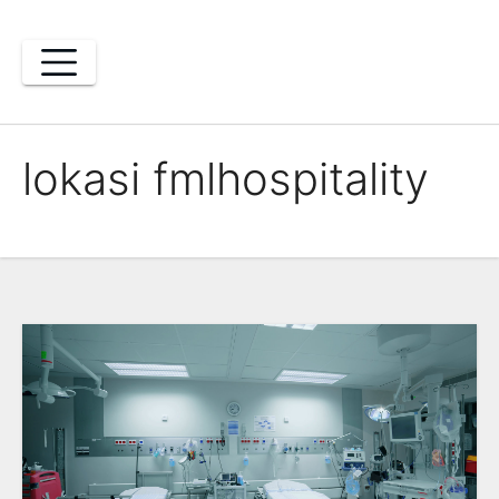
Skip
to
content
lokasi fmlhospitality