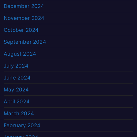
December 2024
November 2024
October 2024
September 2024
August 2024
July 2024
June 2024
May 2024
April 2024
March 2024
February 2024