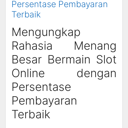
Persentase Pembayaran
Terbaik
Mengungkap
Rahasia Menang
Besar Bermain Slot
Online dengan
Persentase
Pembayaran
Terbaik