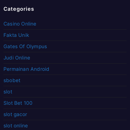
Categories
Casino Online
Fakta Unik
Gates Of Olympus
Judi Online
Permainan Android
sbobet
slot
Slot Bet 100
slot gacor
slot online