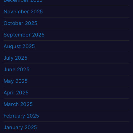
December 2025
November 2025
October 2025
September 2025
August 2025
July 2025
June 2025
May 2025
April 2025
March 2025
February 2025
January 2025