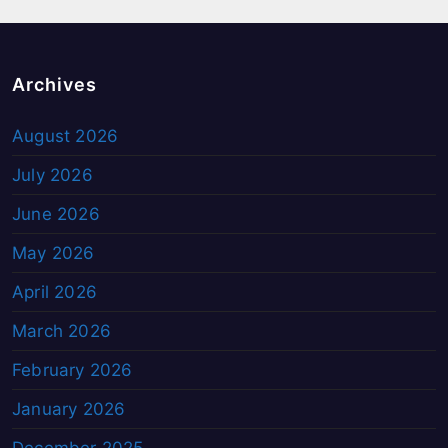
Archives
August 2026
July 2026
June 2026
May 2026
April 2026
March 2026
February 2026
January 2026