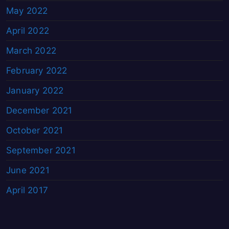
May 2022
April 2022
March 2022
February 2022
January 2022
December 2021
October 2021
September 2021
June 2021
April 2017