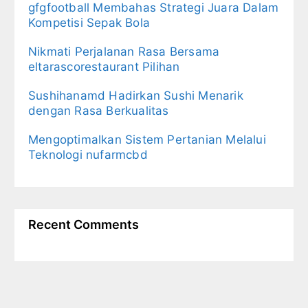
gfgfootball Membahas Strategi Juara Dalam
Kompetisi Sepak Bola
Nikmati Perjalanan Rasa Bersama
eltarascorestaurant Pilihan
Sushihanamd Hadirkan Sushi Menarik
dengan Rasa Berkualitas
Mengoptimalkan Sistem Pertanian Melalui
Teknologi nufarmcbd
Recent Comments