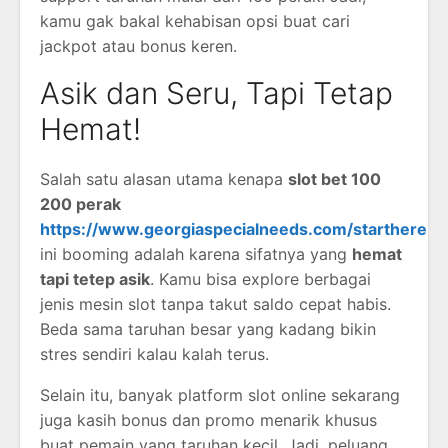
kamu gak bakal kehabisan opsi buat cari
jackpot atau bonus keren.
Asik dan Seru, Tapi Tetap
Hemat!
Salah satu alasan utama kenapa
slot bet 100
200 perak
https://www.georgiaspecialneeds.com/starthere
ini booming adalah karena sifatnya yang
hemat
tapi tetep asik
. Kamu bisa explore berbagai
jenis mesin slot tanpa takut saldo cepat habis.
Beda sama taruhan besar yang kadang bikin
stres sendiri kalau kalah terus.
Selain itu, banyak platform slot online sekarang
juga kasih bonus dan promo menarik khusus
buat pemain yang taruhan kecil. Jadi, peluang