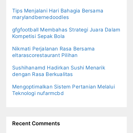
Tips Menjalani Hari Bahagia Bersama
marylandbernedoodles
gfgfootball Membahas Strategi Juara Dalam
Kompetisi Sepak Bola
Nikmati Perjalanan Rasa Bersama
eltarascorestaurant Pilihan
Sushihanamd Hadirkan Sushi Menarik
dengan Rasa Berkualitas
Mengoptimalkan Sistem Pertanian Melalui
Teknologi nufarmcbd
Recent Comments