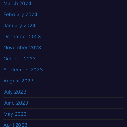
March 2024
February 2024
January 2024
December 2023
November 2023
October 2023
September 2023
August 2023
July 2023
June 2023
May 2023
April 2023