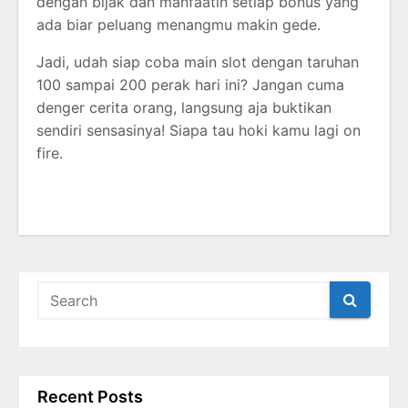
dengan bijak dan manfaatin setiap bonus yang
ada biar peluang menangmu makin gede.
Jadi, udah siap coba main slot dengan taruhan
100 sampai 200 perak hari ini? Jangan cuma
denger cerita orang, langsung aja buktikan
sendiri sensasinya! Siapa tau hoki kamu lagi on
fire.
Recent Posts