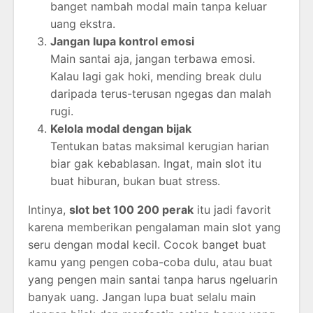
banget nambah modal main tanpa keluar
uang ekstra.
Jangan lupa kontrol emosi
Main santai aja, jangan terbawa emosi.
Kalau lagi gak hoki, mending break dulu
daripada terus-terusan ngegas dan malah
rugi.
Kelola modal dengan bijak
Tentukan batas maksimal kerugian harian
biar gak kebablasan. Ingat, main slot itu
buat hiburan, bukan buat stress.
Intinya,
slot bet 100 200 perak
itu jadi favorit
karena memberikan pengalaman main slot yang
seru dengan modal kecil. Cocok banget buat
kamu yang pengen coba-coba dulu, atau buat
yang pengen main santai tanpa harus ngeluarin
banyak uang. Jangan lupa buat selalu main