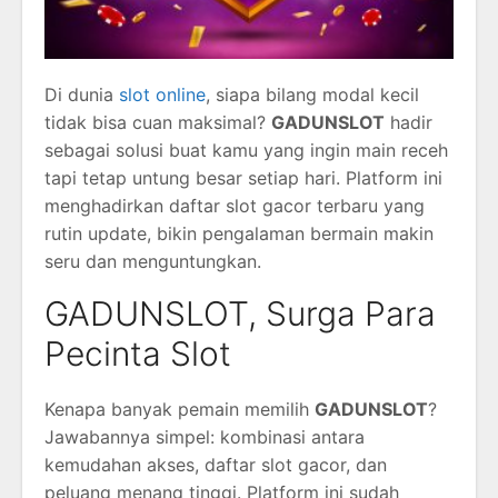
Di dunia
slot online
, siapa bilang modal kecil
tidak bisa cuan maksimal?
GADUNSLOT
hadir
sebagai solusi buat kamu yang ingin main receh
tapi tetap untung besar setiap hari. Platform ini
menghadirkan daftar slot gacor terbaru yang
rutin update, bikin pengalaman bermain makin
seru dan menguntungkan.
GADUNSLOT, Surga Para
Pecinta Slot
Kenapa banyak pemain memilih
GADUNSLOT
?
Jawabannya simpel: kombinasi antara
kemudahan akses, daftar slot gacor, dan
peluang menang tinggi. Platform ini sudah