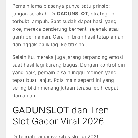
Pemain lama biasanya punya satu prinsip:
jangan serakah. Di
GADUNSLOT
, strategi ini
terbukti ampuh. Saat sudah dapet hasil yang
oke, mereka cenderung berhenti sejenak atau
ganti permainan. Cara ini bikin hasil tetap aman
dan nggak balik lagi ke titik nol.
Selain itu, mereka juga jarang terpancing emosi
saat hasil lagi kurang bagus. Dengan kontrol diri
yang baik, pemain bisa nunggu momen yang
tepat buat lanjut. Pola main seperti ini yang
sering bikin menang jutaan terasa lebih cepat
dan aman.
GADUNSLOT
dan Tren
Slot Gacor Viral 2026
Di tengah ramainya situs slot di 2026,