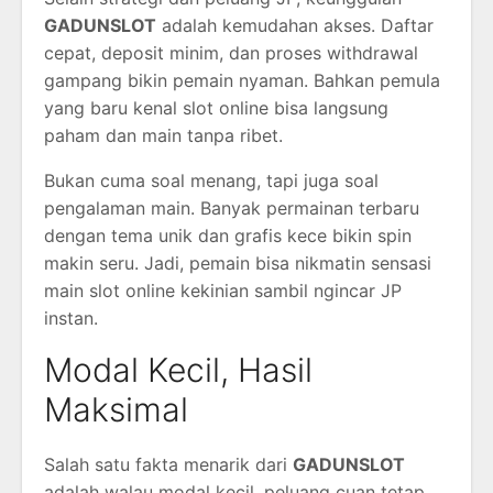
GADUNSLOT
adalah kemudahan akses. Daftar
cepat, deposit minim, dan proses withdrawal
gampang bikin pemain nyaman. Bahkan pemula
yang baru kenal slot online bisa langsung
paham dan main tanpa ribet.
Bukan cuma soal menang, tapi juga soal
pengalaman main. Banyak permainan terbaru
dengan tema unik dan grafis kece bikin spin
makin seru. Jadi, pemain bisa nikmatin sensasi
main slot online kekinian sambil ngincar JP
instan.
Modal Kecil, Hasil
Maksimal
Salah satu fakta menarik dari
GADUNSLOT
adalah walau modal kecil, peluang cuan tetap