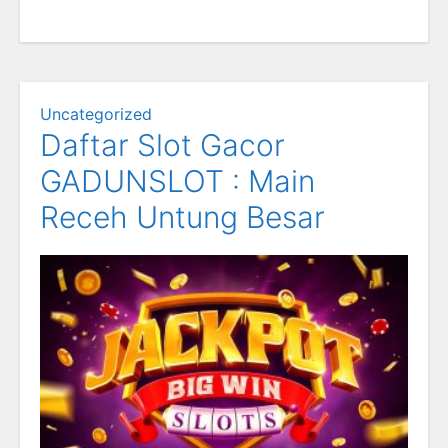
Uncategorized
Daftar Slot Gacor
GADUNSLOT : Main
Receh Untung Besar