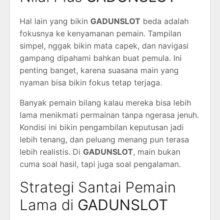
Hal lain yang bikin
GADUNSLOT
beda adalah
fokusnya ke kenyamanan pemain. Tampilan
simpel, nggak bikin mata capek, dan navigasi
gampang dipahami bahkan buat pemula. Ini
penting banget, karena suasana main yang
nyaman bisa bikin fokus tetap terjaga.
Banyak pemain bilang kalau mereka bisa lebih
lama menikmati permainan tanpa ngerasa jenuh.
Kondisi ini bikin pengambilan keputusan jadi
lebih tenang, dan peluang menang pun terasa
lebih realistis. Di
GADUNSLOT
, main bukan
cuma soal hasil, tapi juga soal pengalaman.
Strategi Santai Pemain
Lama di
GADUNSLOT