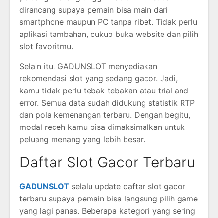
dirancang supaya pemain bisa main dari
smartphone maupun PC tanpa ribet. Tidak perlu
aplikasi tambahan, cukup buka website dan pilih
slot favoritmu.
Selain itu, GADUNSLOT menyediakan
rekomendasi slot yang sedang gacor. Jadi,
kamu tidak perlu tebak-tebakan atau trial and
error. Semua data sudah didukung statistik RTP
dan pola kemenangan terbaru. Dengan begitu,
modal receh kamu bisa dimaksimalkan untuk
peluang menang yang lebih besar.
Daftar Slot Gacor Terbaru
GADUNSLOT
selalu update daftar slot gacor
terbaru supaya pemain bisa langsung pilih game
yang lagi panas. Beberapa kategori yang sering