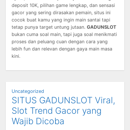
deposit 10K, pilihan game lengkap, dan sensasi
gacor yang sering dirasakan pemain, situs ini
cocok buat kamu yang ingin main santai tapi
tetap punya target untung jutaan.
GADUNSLOT
bukan cuma soal main, tapi juga soal menikmati
proses dan peluang cuan dengan cara yang
lebih fun dan relevan dengan gaya main masa
kini.
Uncategorized
SITUS GADUNSLOT Viral,
Slot Trend Gacor yang
Wajib Dicoba