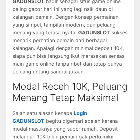
GADUNSLOT
hadir sebagai situs game online
paling gacor hari ini yang lagi naik daun di
kalangan pemain. Dengan konsep permainan
yang simpel, tampilan modern, dan peluang
menang yang terasa nyata,
GADUNSLOT
sukses
menarik perhatian pemain dari berbagai
kalangan. Apalagi dengan minimal deposit 10K,
siapa pun bisa langsung ikut merasakan sensasi
main game online tanpa ribet dan tetap punya
peluang untung sampai jutaan.
Modal Receh 10K, Peluang
Menang Tetap Maksimal
Salah satu alasan kenapa
Login
GADUNSLOT
begitu digemari adalah karena
modal masuknya yang super ramah. Deposit
mulai dari 10K bikin pemain gak perlu mikir