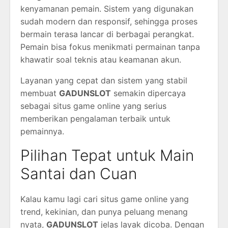
kenyamanan pemain. Sistem yang digunakan
sudah modern dan responsif, sehingga proses
bermain terasa lancar di berbagai perangkat.
Pemain bisa fokus menikmati permainan tanpa
khawatir soal teknis atau keamanan akun.
Layanan yang cepat dan sistem yang stabil
membuat
GADUNSLOT
semakin dipercaya
sebagai situs game online yang serius
memberikan pengalaman terbaik untuk
pemainnya.
Pilihan Tepat untuk Main
Santai dan Cuan
Kalau kamu lagi cari situs game online yang
trend, kekinian, dan punya peluang menang
nyata,
GADUNSLOT
jelas layak dicoba. Dengan