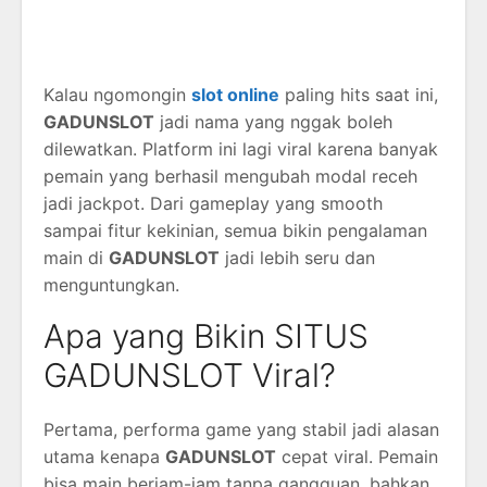
Kalau ngomongin
slot online
paling hits saat ini,
GADUNSLOT
jadi nama yang nggak boleh
dilewatkan. Platform ini lagi viral karena banyak
pemain yang berhasil mengubah modal receh
jadi jackpot. Dari gameplay yang smooth
sampai fitur kekinian, semua bikin pengalaman
main di
GADUNSLOT
jadi lebih seru dan
menguntungkan.
Apa yang Bikin SITUS
GADUNSLOT Viral?
Pertama, performa game yang stabil jadi alasan
utama kenapa
GADUNSLOT
cepat viral. Pemain
bisa main berjam-jam tanpa gangguan, bahkan