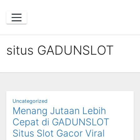
Skip
to
content
situs GADUNSLOT
Uncategorized
Menang Jutaan Lebih
Cepat di GADUNSLOT
Situs Slot Gacor Viral