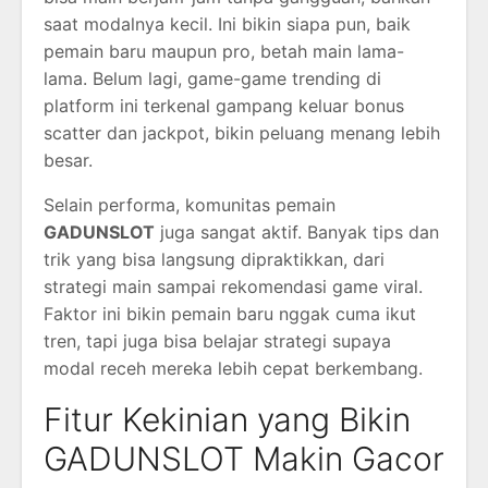
saat modalnya kecil. Ini bikin siapa pun, baik
pemain baru maupun pro, betah main lama-
lama. Belum lagi, game-game trending di
platform ini terkenal gampang keluar bonus
scatter dan jackpot, bikin peluang menang lebih
besar.
Selain performa, komunitas pemain
GADUNSLOT
juga sangat aktif. Banyak tips dan
trik yang bisa langsung dipraktikkan, dari
strategi main sampai rekomendasi game viral.
Faktor ini bikin pemain baru nggak cuma ikut
tren, tapi juga bisa belajar strategi supaya
modal receh mereka lebih cepat berkembang.
Fitur Kekinian yang Bikin
GADUNSLOT Makin Gacor