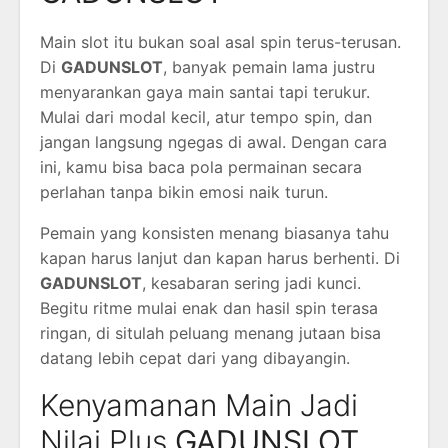
Main slot itu bukan soal asal spin terus-terusan.
Di
GADUNSLOT
, banyak pemain lama justru
menyarankan gaya main santai tapi terukur.
Mulai dari modal kecil, atur tempo spin, dan
jangan langsung ngegas di awal. Dengan cara
ini, kamu bisa baca pola permainan secara
perlahan tanpa bikin emosi naik turun.
Pemain yang konsisten menang biasanya tahu
kapan harus lanjut dan kapan harus berhenti. Di
GADUNSLOT
, kesabaran sering jadi kunci.
Begitu ritme mulai enak dan hasil spin terasa
ringan, di situlah peluang menang jutaan bisa
datang lebih cepat dari yang dibayangin.
Kenyamanan Main Jadi
Nilai Plus
GADUNSLOT