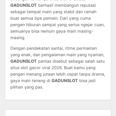
GADUNSLOT
berhasil membangun reputasi
sebagai tempat main yang stabil dan ramah
buat semua tipe pemain. Dari yang cuma
pengen hiburan sampai yang serius ngejar cuan,
semuanya bisa nemuin gaya main masing-
masing.
Dengan pendekatan santai, ritme permainan
yang enak, dan pengalaman main yang nyaman,
GADUNSLOT
pantas disebut sebagai salah satu
situs slot gacor viral 2026. Buat kamu yang
pengen menang jutaan lebih cepat tanpa drama,
gaya main tenang di
GADUNSLOT
bisa jadi
pilihan yang pas.