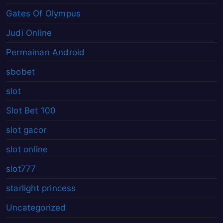
Gates Of Olympus
Judi Online
Permainan Android
sbobet
slot
Slot Bet 100
slot gacor
slot online
slot777
starlight princess
Uncategorized