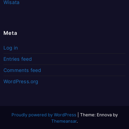
Wisata
Meta
Log in
Entries feed
Comments feed
WordPress.org
Proudly powered by WordPress
|
Theme: Ennova by
Themeansar
.