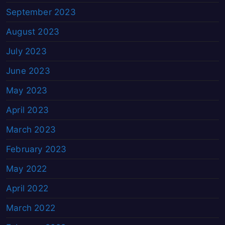
September 2023
August 2023
July 2023
June 2023
May 2023
April 2023
March 2023
February 2023
May 2022
April 2022
March 2022