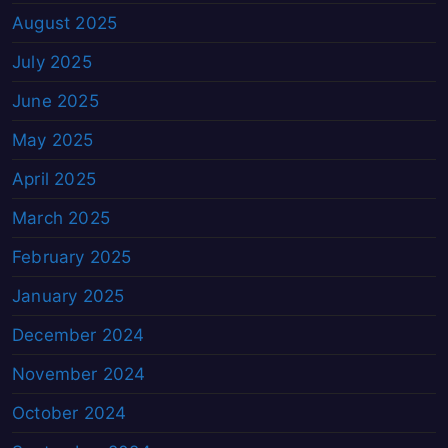
August 2025
July 2025
June 2025
May 2025
April 2025
March 2025
February 2025
January 2025
December 2024
November 2024
October 2024