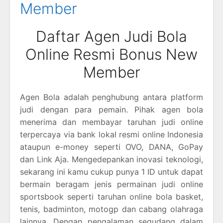
Member
Daftar Agen Judi Bola
Online Resmi Bonus New
Member
Agen Bola adalah penghubung antara platform
judi dengan para pemain. Pihak agen bola
menerima dan membayar taruhan judi online
terpercaya via bank lokal resmi online Indonesia
ataupun e-money seperti OVO, DANA, GoPay
dan Link Aja. Mengedepankan inovasi teknologi,
sekarang ini kamu cukup punya 1 ID untuk dapat
bermain beragam jenis permainan judi online
sportsbook seperti taruhan online bola basket,
tenis, badminton, motogp dan cabang olahraga
lainnya. Dengan pengalaman segudang dalam