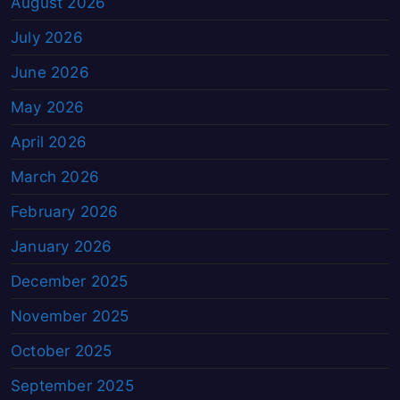
August 2026
July 2026
June 2026
May 2026
April 2026
March 2026
February 2026
January 2026
December 2025
November 2025
October 2025
September 2025