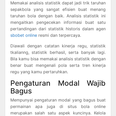
Memakai analisis statistik dapat jadi trik taruhan
sepakbola yang sangat efisien buat menang
taruhan bola dengan baik. Analisis statistik ini
mengaitkan pengecekan informasi buat satu
pertandingan dari statistik historis dalam agen
sbobet online
resmi dan terpercaya.
Diawali dengan catatan kinerja regu, statistik
tkalianng, statistik berhasil, serta banyak lagi.
Bila kamu bisa memakai analisis statistik dengan
benar buat mengenali pola serta tren kinerja
regu yang kamu pertaruhkan.
Pengaturan Modal Wajib
Bagus
Mempunyai pengaturan modal yang bagus buat
permainan apa juga di situs bola online
merupakan salah satu aspek kuncinya. Kelola