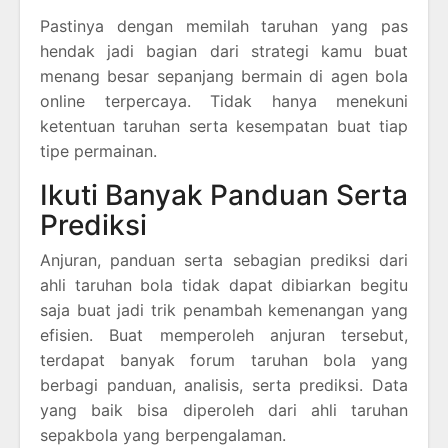
Pastinya dengan memilah taruhan yang pas
hendak jadi bagian dari strategi kamu buat
menang besar sepanjang bermain di agen bola
online terpercaya. Tidak hanya menekuni
ketentuan taruhan serta kesempatan buat tiap
tipe permainan.
Ikuti Banyak Panduan Serta
Prediksi
Anjuran, panduan serta sebagian prediksi dari
ahli taruhan bola tidak dapat dibiarkan begitu
saja buat jadi trik penambah kemenangan yang
efisien. Buat memperoleh anjuran tersebut,
terdapat banyak forum taruhan bola yang
berbagi panduan, analisis, serta prediksi. Data
yang baik bisa diperoleh dari ahli taruhan
sepakbola yang berpengalaman.