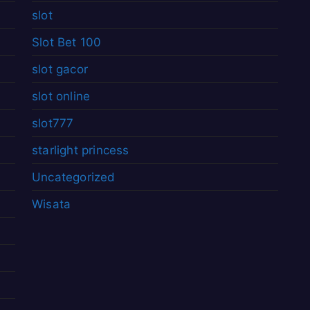
slot
Slot Bet 100
slot gacor
slot online
slot777
starlight princess
Uncategorized
Wisata