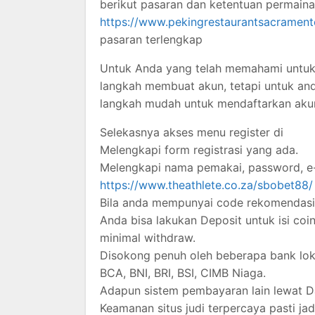
berikut pasaran dan ketentuan permaina
https://www.pekingrestaurantsacramen
pasaran terlengkap
Untuk Anda yang telah memahami untuk 
langkah membuat akun, tetapi untuk an
langkah mudah untuk mendaftarkan akun
Selekasnya akses menu register di
Melengkapi form registrasi yang ada.
Melengkapi nama pemakai, password, e
https://www.theathlete.co.za/sbobet88/
Bila anda mempunyai code rekomendasi si
Anda bisa lakukan Deposit untuk isi coi
minimal withdraw.
Disokong penuh oleh beberapa bank loka
BCA, BNI, BRI, BSI, CIMB Niaga.
Adapun sistem pembayaran lain lewat Da
Keamanan situs judi terpercaya pasti ja