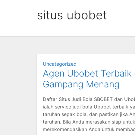
Skip
situs ubobet
to
content
Uncategorized
Agen Ubobet Terbaik 
Gampang Menang
Daftar Situs Judi Bola SBOBET dan Ubob
ialah service judi bola Ubobet terbai
taruhan sepak bola, dan pastikan jika
taruhan. Bila Anda merasakan siap untuk
merekomendasikan Anda untuk membaca 