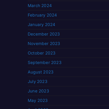
March 2024
February 2024
January 2024
December 2023
November 2023
October 2023
September 2023
August 2023
July 2023
June 2023
May 2023