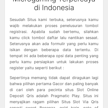
di Indonesia
Sesudah Situs kami terbuka, seterusnya kamu
wajib melakukan proses penelusuran tombol
registrasi. Apabila sudah bertemu, silahkan
kamu click tombol daftar lalu nantikan sesaat.
Seterusnya akan ada formulir yang perlu kamu
isikan dengan beberapa data tertentu. Di
tempat ini ada beberapa opsi data penting yang
perlu kamu persiapkan untuk lakukan proses
register yaitu seperti berikut :
Sepertinya memang tidak dapat diragukan lagi
bahwa pilihan pertama Gacor dan paling banyak
di cari oleh para pecinta situs Slot Online
Deposit Qris adalah Pragmatic Play. Situs ini
menyajikan ragam pilihan Situs Slot Via Qris
seperti sweet Bonanza, gold train, gate of