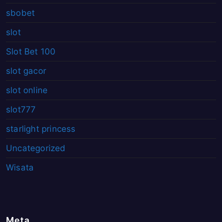
sbobet
slot
Slot Bet 100
slot gacor
slot online
slot777
starlight princess
Uncategorized
Wisata
Meta