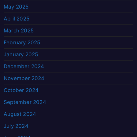
May 2025
April 2025
March 2025
February 2025
January 2025
December 2024
November 2024
October 2024
September 2024
August 2024
July 2024