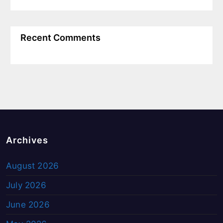
Recent Comments
Archives
August 2026
July 2026
June 2026