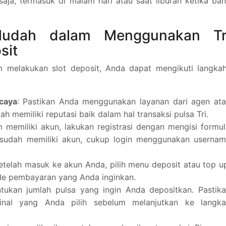
aja, termasuk di malam hari atau saat liburan ketika ba
Mudah dalam Menggunakan Tr
sit
 melakukan slot deposit, Anda dapat mengikuti langka
rcaya
: Pastikan Anda menggunakan layanan dari agen at
h memiliki reputasi baik dalam hal transaksi pulsa Tri.
m memiliki akun, lakukan registrasi dengan mengisi formul
a sudah memiliki akun, cukup login menggunakan userna
Setelah masuk ke akun Anda, pilih menu deposit atau top u
tode pembayaran yang Anda inginkan.
ntukan jumlah pulsa yang ingin Anda depositkan. Pastik
nal yang Anda pilih sebelum melanjutkan ke langka