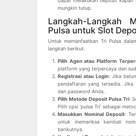
dapat melakukan deposit kapan s
mungkin tutup.
Langkah-Langkah 
Pulsa untuk Slot Depo
Untuk memanfaatkan Tri Pulsa dalam
langkah berikut:
Pilih Agen atau Platform Terpe
platform yang terpercaya dan suda
Registrasi atau Login
: Jika belu
pendaftaran yang tersedia. Jik
dan password Anda.
Pilih Metode Deposit Pulsa Tri
: 
Pilih opsi ‘pulsa Tri’ sebagai me
Masukkan Nominal Deposit
: Te
untuk memeriksa kembali nomi
berikutnya.