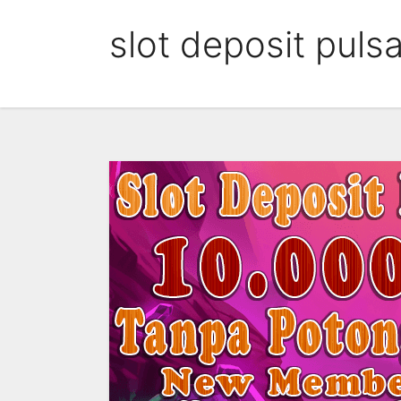
Skip
slot deposit pulsa
to
content