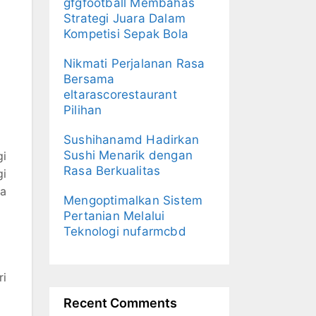
gfgfootball Membahas
Strategi Juara Dalam
Kompetisi Sepak Bola
Nikmati Perjalanan Rasa
Bersama
eltarascorestaurant
Pilihan
Sushihanamd Hadirkan
Sushi Menarik dengan
gi
Rasa Berkualitas
gi
ra
Mengoptimalkan Sistem
Pertanian Melalui
Teknologi nufarmcbd
ri
Recent Comments