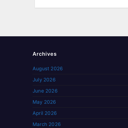
Archives
August 2026
July 2026
June 2026
May 2026
April 2026
March 2026