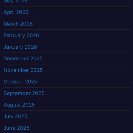
May 2026
April 2026
March 2026
February 2026
January 2026
December 2025
November 2025
October 2025
September 2025
August 2025
July 2025
June 2025