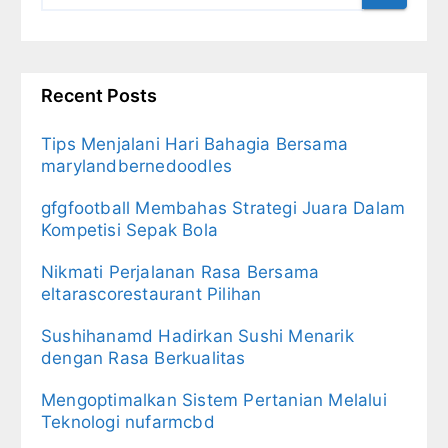
Recent Posts
Tips Menjalani Hari Bahagia Bersama
marylandbernedoodles
gfgfootball Membahas Strategi Juara Dalam
Kompetisi Sepak Bola
Nikmati Perjalanan Rasa Bersama
eltarascorestaurant Pilihan
Sushihanamd Hadirkan Sushi Menarik
dengan Rasa Berkualitas
Mengoptimalkan Sistem Pertanian Melalui
Teknologi nufarmcbd