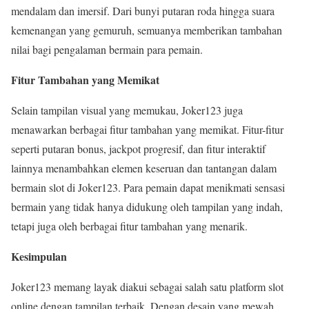
mendalam dan imersif. Dari bunyi putaran roda hingga suara
kemenangan yang gemuruh, semuanya memberikan tambahan
nilai bagi pengalaman bermain para pemain.
Fitur Tambahan yang Memikat
Selain tampilan visual yang memukau, Joker123 juga
menawarkan berbagai fitur tambahan yang memikat. Fitur-fitur
seperti putaran bonus, jackpot progresif, dan fitur interaktif
lainnya menambahkan elemen keseruan dan tantangan dalam
bermain slot di Joker123. Para pemain dapat menikmati sensasi
bermain yang tidak hanya didukung oleh tampilan yang indah,
tetapi juga oleh berbagai fitur tambahan yang menarik.
Kesimpulan
Joker123 memang layak diakui sebagai salah satu platform slot
online dengan tampilan terbaik. Dengan desain yang mewah,