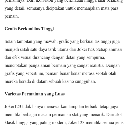
yang detail, semuanya diciptakan untuk memanjakan mata para
pemain.
Grafis Berkualitas Tinggi
Selain tampilan yang mewah, grafis yang berkualitas tinggi juga
menjadi salah satu daya tarik utama dari Joker123. Setiap animasi
dan efek visual dirancang dengan detail yang sempurna,
menciptakan pengalaman bermain yang sangat realistis. Dengan
grafis yang seperti ini, pemain benar-benar merasa seolah-olah
mereka berada di dalam sebuah kasino sungguhan.
Varietas Permainan yang Luas
Joker123 tidak hanya menawarkan tampilan terbaik, tetapi juga
memiliki berbagai macam permainan slot yang menarik. Dari slot
klasik hingga yang paling modern, Joker123 memiliki semua jenis