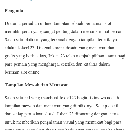
Pengantar
Di dunia perjudian online, tampilan sebuah permainan slot
memiliki peran yang sangat penting dalam menarik minat pemain.
Salah satu platform yang terkenal dengan tampilan terbaiknya
adalah Joker123. Dikenal karena desain yang menawan dan
grafis yang berkualitas, Joker123 telah menjadi pilihan utama bagi
para pemain yang menghargai estetika dan kualitas dalam
bermain slot online.
Tampilan Mewah dan Menawan
Salah satu hal yang membuat Joker123 begitu istimewa adalah
tampilan mewah dan menawan yang dimilikinya. Setiap detail
dari setiap permainan slot di Joker123 dirancang dengan cermat
untuk memberikan pengalaman visual yang memukau bagi para
pemainnya. Dari ikon-ikon yang berkilauan hingga latar belakang