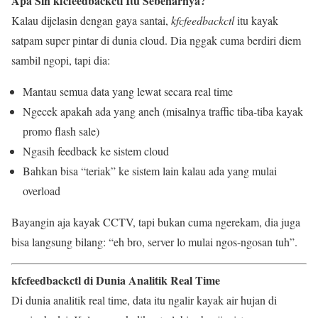
Apa Sih kfcfeedbackctl Itu Sebenarnya?
Kalau dijelasin dengan gaya santai,
kfcfeedbackctl
itu kayak
satpam super pintar di dunia cloud. Dia nggak cuma berdiri diem
sambil ngopi, tapi dia:
Mantau semua data yang lewat secara real time
Ngecek apakah ada yang aneh (misalnya traffic tiba-tiba kayak
promo flash sale)
Ngasih feedback ke sistem cloud
Bahkan bisa “teriak” ke sistem lain kalau ada yang mulai
overload
Bayangin aja kayak CCTV, tapi bukan cuma ngerekam, dia juga
bisa langsung bilang: “eh bro, server lo mulai ngos-ngosan tuh”.
kfcfeedbackctl di Dunia Analitik Real Time
Di dunia analitik real time, data itu ngalir kayak air hujan di