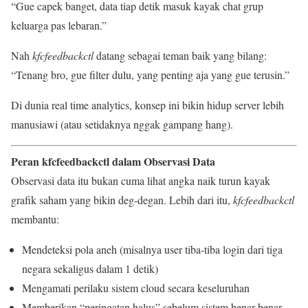
“Gue capek banget, data tiap detik masuk kayak chat grup
keluarga pas lebaran.”
Nah
kfcfeedbackctl
datang sebagai teman baik yang bilang:
“Tenang bro, gue filter dulu, yang penting aja yang gue terusin.”
Di dunia real time analytics, konsep ini bikin hidup server lebih
manusiawi (atau setidaknya nggak gampang hang).
Peran kfcfeedbackctl dalam Observasi Data
Observasi data itu bukan cuma lihat angka naik turun kayak
grafik saham yang bikin deg-degan. Lebih dari itu,
kfcfeedbackctl
membantu:
Mendeteksi pola aneh (misalnya user tiba-tiba login dari tiga
negara sekaligus dalam 1 detik)
Mengamati perilaku sistem cloud secara keseluruhan
Memberikan “peringatan halus” sebelum sistem benar-benar