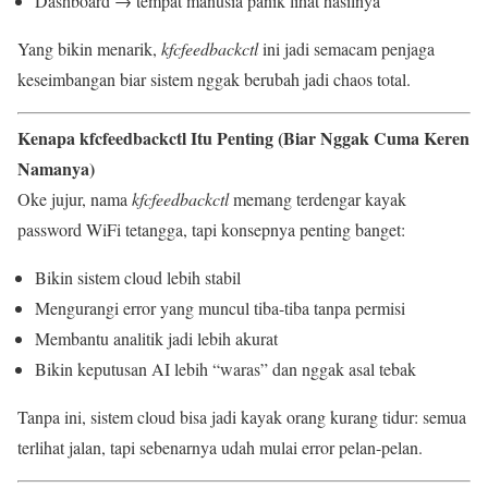
Dashboard → tempat manusia panik lihat hasilnya
Yang bikin menarik,
kfcfeedbackctl
ini jadi semacam penjaga
keseimbangan biar sistem nggak berubah jadi chaos total.
Kenapa kfcfeedbackctl Itu Penting (Biar Nggak Cuma Keren
Namanya)
Oke jujur, nama
kfcfeedbackctl
memang terdengar kayak
password WiFi tetangga, tapi konsepnya penting banget:
Bikin sistem cloud lebih stabil
Mengurangi error yang muncul tiba-tiba tanpa permisi
Membantu analitik jadi lebih akurat
Bikin keputusan AI lebih “waras” dan nggak asal tebak
Tanpa ini, sistem cloud bisa jadi kayak orang kurang tidur: semua
terlihat jalan, tapi sebenarnya udah mulai error pelan-pelan.