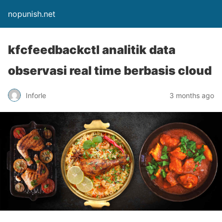
nopunish.net
kfcfeedbackctl analitik data
observasi real time berbasis cloud
Inforle
3 months ago