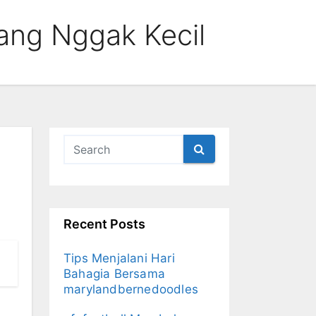
yang Nggak Kecil
Recent Posts
Tips Menjalani Hari
Bahagia Bersama
marylandbernedoodles