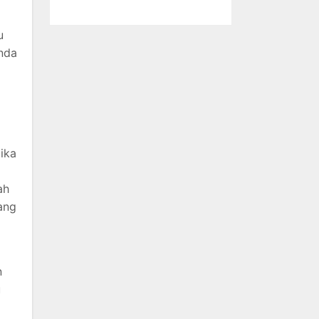
u
Anda
ika
ah
ang
n
u