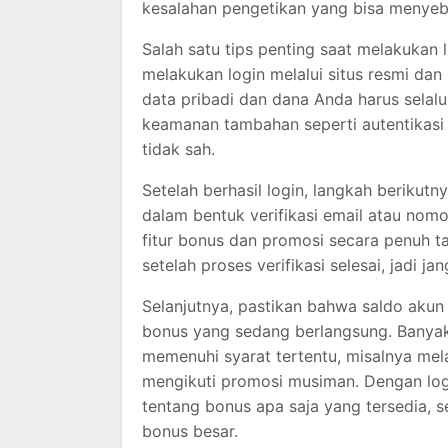
kesalahan pengetikan yang bisa menyeba
Salah satu tips penting saat melakukan
melakukan login melalui situs resmi da
data pribadi dan dana Anda harus selalu
keamanan tambahan seperti autentikasi 
tidak sah.
Setelah berhasil login, langkah berikutn
dalam bentuk verifikasi email atau nomo
fitur bonus dan promosi secara penuh t
setelah proses verifikasi selesai, jadi ja
Selanjutnya, pastikan bahwa saldo akun
bonus yang sedang berlangsung. Banyak 
memenuhi syarat tertentu, misalnya mel
mengikuti promosi musiman. Dengan log
tentang bonus apa saja yang tersedia,
bonus besar.