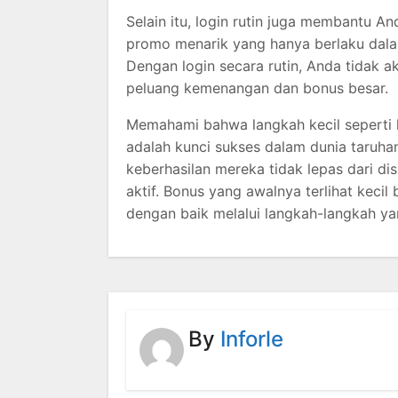
Selain itu, login rutin juga membantu A
promo menarik yang hanya berlaku dala
Dengan login secara rutin, Anda tidak a
peluang kemenangan dan bonus besar.
Memahami bahwa langkah kecil seperti 
adalah kunci sukses dalam dunia taruh
keberhasilan mereka tidak lepas dari di
aktif. Bonus yang awalnya terlihat keci
dengan baik melalui langkah-langkah ya
By
Inforle