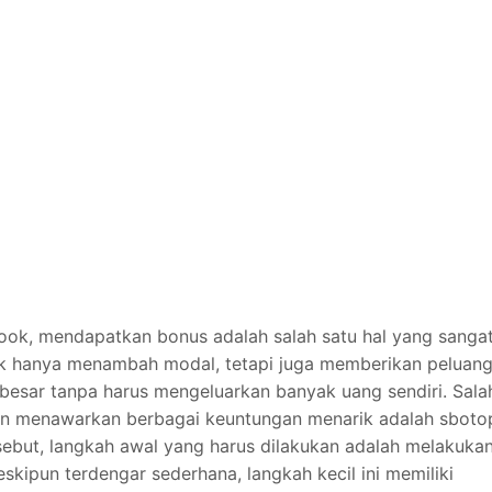
ook, mendapatkan bonus adalah salah satu hal yang sanga
ak hanya menambah modal, tetapi juga memberikan peluan
besar tanpa harus mengeluarkan banyak uang sendiri. Sala
an menawarkan berbagai keuntungan menarik adalah sboto
ebut, langkah awal yang harus dilakukan adalah melakuka
kipun terdengar sederhana, langkah kecil ini memiliki