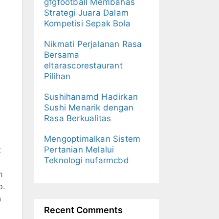
gfgfootball Membahas
Strategi Juara Dalam
Kompetisi Sepak Bola
Nikmati Perjalanan Rasa
Bersama
eltarascorestaurant
Pilihan
Sushihanamd Hadirkan
Sushi Menarik dengan
Rasa Berkualitas
Mengoptimalkan Sistem
t
Pertanian Melalui
Teknologi nufarmcbd
g
h
p.
n
Recent Comments