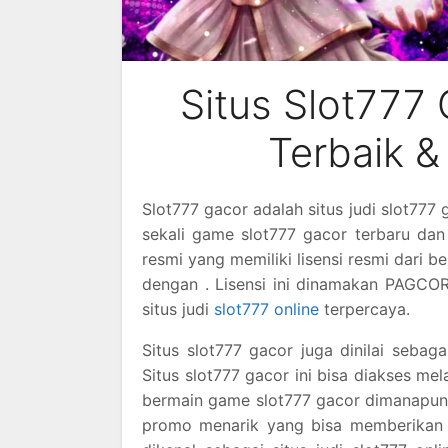
Situs Slot777 
Terbaik &
Slot777 gacor adalah situs judi slot77
sekali game slot777 gacor terbaru dan 
resmi yang memiliki lisensi resmi dari 
dengan . Lisensi ini dinamakan PAGCOR
situs judi
slot777 online
terpercaya.
Situs slot777 gacor juga dinilai sebag
Situs slot777 gacor ini bisa diakses m
bermain game slot777 gacor dimanapun
promo menarik yang bisa memberikan 