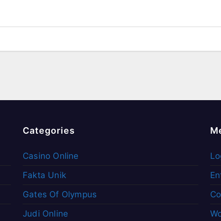
Categories
M
Casino Online
Lo
Fakta Unik
En
Gates Of Olympus
Co
Judi Online
Wo