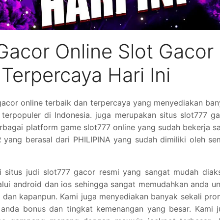
Gacor Online Slot Gacor
 Terpercaya Hari Ini
7 gacor online terbaik dan terpercaya yang menyediakan ba
terpopuler di Indonesia. juga merupakan situs slot777 g
berbagai platform game slot777 online yang sudah bekerja 
 yang berasal dari PHILIPINA yang sudah dimiliki oleh s
ai situs judi slot777 gacor resmi yang sangat mudah diak
elalui android dan ios sehingga sangat memudahkan anda u
 dan kapanpun. Kami juga menyediakan banyak sekali pro
anda bonus dan tingkat kemenangan yang besar. Kami j