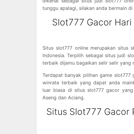
dikenal sebagai situs judi slot777 o
tunggu apalagi, silakan anda bermain di 
Slot777 Gacor Hari 
Situs slot777 online merupakan situs 
Indonesia. Terpilih sebagai situs judi
terbaik dijamu bagaikan selir selir yang
Terdapat banyak pilihan game slot777 
winrate terbaik yang dapat anda mai
luar biasa di situs slot777 gacor yan
Aseng dan Aciang.
Situs Slot777 Gacor