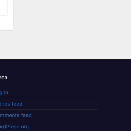
eta
g in
tries feed
mments feed
rdPress.org