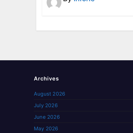
Archives
August 2026
July 2026
June 2026
May 2026