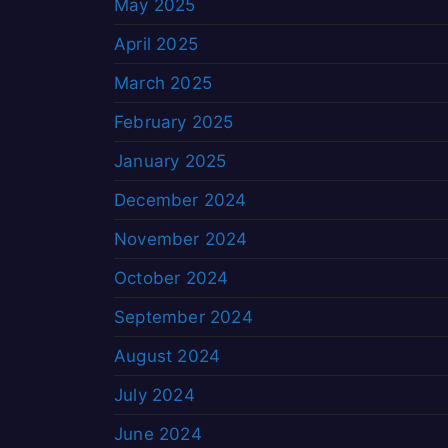
May 2025
April 2025
March 2025
February 2025
January 2025
December 2024
November 2024
October 2024
September 2024
August 2024
July 2024
June 2024