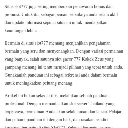
Situs slot777 juga sering memberikan penawaran bonus dan
promosi. Untuk itu, sebagai pemain sebaiknya anda selalu aktif
dan update informasi seputar situs ini untuk mendapatkan
keuntungan lebih.
Bermain di situs slot777 memang menjanjikan pengalaman
bermain yang seru dan menyenangkan. Dengan variasi permainan
yang banyak, salah satunya slot gacor 777 Kakek Zeus yang
gampang menang ini tentu menjadi pilihan yang tepat untuk anda.
Gunakanlah panduan ini sebagai referensi anda dalam bermain
untuk meningkatkan peluang menang.
Artikel ini bukan sekedar tips, melainkan sebuah panduan
profesional. Dengan memanfaatkan slot server Thailand yang
terpercaya, permainan Anda akan selalu aman dan lancar. Pelajari
dan pahami panduan ini dengan baik, dan rasakan sendiri
keseruan bermain di situs Slot777. Selamat bermain, semoga