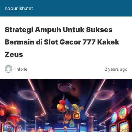
nopunish.net
Strategi Ampuh Untuk Sukses
Bermain di Slot Gacor 777 Kakek
Zeus
Inforle
2 years ago