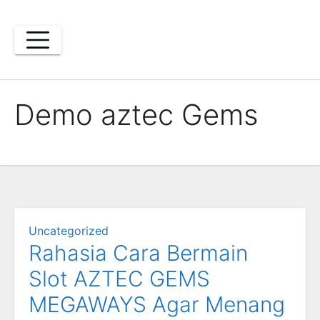
Skip
to
content
Demo aztec Gems
Uncategorized
Rahasia Cara Bermain
Slot AZTEC GEMS
MEGAWAYS Agar Menang