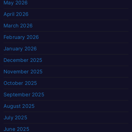
May 2026
April 2026
March 2026
February 2026
January 2026
December 2025
November 2025
October 2025
September 2025
August 2025
July 2025
June 2025