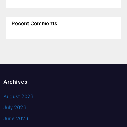
Recent Comments
Archives
August 2026
July 2026
June 2026