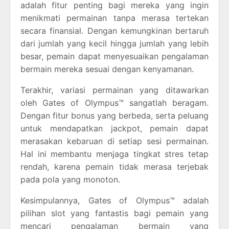
adalah fitur penting bagi mereka yang ingin
menikmati permainan tanpa merasa tertekan
secara finansial. Dengan kemungkinan bertaruh
dari jumlah yang kecil hingga jumlah yang lebih
besar, pemain dapat menyesuaikan pengalaman
bermain mereka sesuai dengan kenyamanan.
Terakhir, variasi permainan yang ditawarkan
oleh Gates of Olympus™ sangatlah beragam.
Dengan fitur bonus yang berbeda, serta peluang
untuk mendapatkan jackpot, pemain dapat
merasakan kebaruan di setiap sesi permainan.
Hal ini membantu menjaga tingkat stres tetap
rendah, karena pemain tidak merasa terjebak
pada pola yang monoton.
Kesimpulannya, Gates of Olympus™ adalah
pilihan slot yang fantastis bagi pemain yang
mencari pengalaman bermain yang