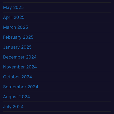
May 2025
April 2025
March 2025
February 2025
January 2025
December 2024
November 2024
October 2024
September 2024
August 2024
July 2024