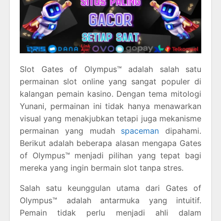
Slot Gates of Olympus™ adalah salah satu
permainan slot online yang sangat populer di
kalangan pemain kasino. Dengan tema mitologi
Yunani, permainan ini tidak hanya menawarkan
visual yang menakjubkan tetapi juga mekanisme
permainan yang mudah
spaceman
dipahami.
Berikut adalah beberapa alasan mengapa Gates
of Olympus™ menjadi pilihan yang tepat bagi
mereka yang ingin bermain slot tanpa stres.
Salah satu keunggulan utama dari Gates of
Olympus™ adalah antarmuka yang intuitif.
Pemain tidak perlu menjadi ahli dalam