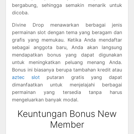
bergabung, sehingga semakin menarik untuk
dicoba.
Divine Drop menawarkan berbagai jenis
permainan slot dengan tema yang beragam dan
grafis yang memukau. Ketika Anda mendaftar
sebagai anggota baru, Anda akan langsung
mendapatkan bonus yang dapat digunakan
untuk meningkatkan peluang menang Anda.
Bonus ini biasanya berupa tambahan kredit atau
aztec slot
putaran gratis yang dapat
dimanfaatkan untuk menjelajahi berbagai
permainan yang tersedia tanpa harus
mengeluarkan banyak modal.
Keuntungan Bonus New
Member