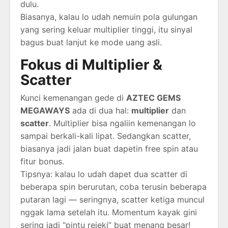
dulu.
Biasanya, kalau lo udah nemuin pola gulungan
yang sering keluar multiplier tinggi, itu sinyal
bagus buat lanjut ke mode uang asli.
Fokus di Multiplier &
Scatter
Kunci kemenangan gede di
AZTEC GEMS
MEGAWAYS
ada di dua hal:
multiplier
dan
scatter
. Multiplier bisa ngaliin kemenangan lo
sampai berkali-kali lipat. Sedangkan scatter,
biasanya jadi jalan buat dapetin free spin atau
fitur bonus.
Tipsnya: kalau lo udah dapet dua scatter di
beberapa spin berurutan, coba terusin beberapa
putaran lagi — seringnya, scatter ketiga muncul
nggak lama setelah itu. Momentum kayak gini
sering jadi “pintu rejeki” buat menang besar!