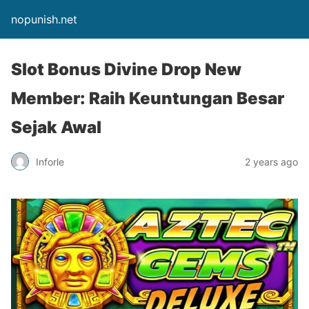
nopunish.net
Slot Bonus Divine Drop New
Member: Raih Keuntungan Besar
Sejak Awal
Inforle
2 years ago