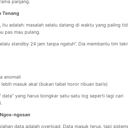
drama panjang.
ih Tenang
T, itu adalah: masalah selalu datang di waktu yang paling ti
au pas mau pulang.
selalu standby 24 jam tanpa ngeluh”. Dia membantu tim tekn
da anomali
lebih masuk akal (bukan tabel horor ribuan baris)
if data” yang harus bongkar satu-satu log seperti lagi cari
.
k Ngos-ngosan
olahan data adalah overload. Data masuk terus, tapi siste