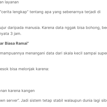
an layanan
“cerita lengkap” tentang apa yang sebenarnya terjadi di
 jujur daripada manusia. Karena data nggak bisa bohong, b
nyata 3 jam.
uar Biasa Ramai”
kemampuannya menangani data dari skala kecil sampai supe
 besok bisa melonjak karena:
onan karena kangen
wn server”. Jadi sistem tetap stabil walaupun dunia lagi sib