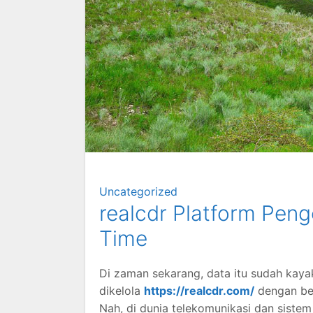
Uncategorized
realcdr Platform Pen
Time
Di zaman sekarang, data itu sudah kayak
dikelola
https://realcdr.com/
dengan bena
Nah, di dunia telekomunikasi dan sistem 