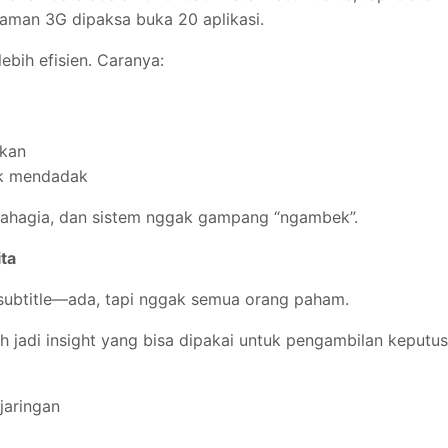
zaman 3G dipaksa buka 20 aplikasi.
lebih efisien. Caranya:
skan
aik mendadak
h bahagia, dan sistem nggak gampang “ngambek”.
ita
pa subtitle—ada, tapi nggak semua orang paham.
 jadi insight yang bisa dipakai untuk pengambilan keputus
jaringan