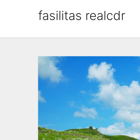
Skip
fasilitas realcdr
to
content