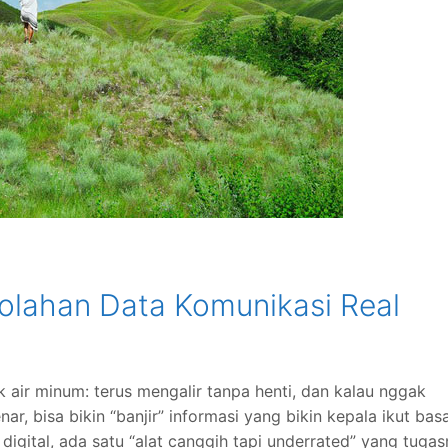
golahan Data Komunikasi Real
 air minum: terus mengalir tanpa henti, dan kalau nggak
r, bisa bikin “banjir” informasi yang bikin kepala ikut bas
digital, ada satu “alat canggih tapi underrated” yang tuga