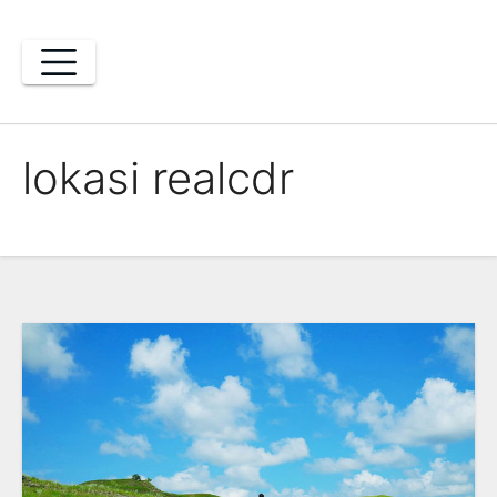
Skip
to
content
lokasi realcdr