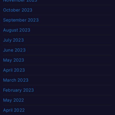
November 2023
October 2023
September 2023
August 2023
July 2023
June 2023
May 2023
April 2023
March 2023
February 2023
May 2022
April 2022