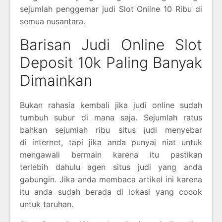
sejumlah penggemar judi Slot Online 10 Ribu di
semua nusantara.
Barisan Judi Online Slot
Deposit 10k Paling Banyak
Dimainkan
Bukan rahasia kembali jika judi online sudah
tumbuh subur di mana saja. Sejumlah ratus
bahkan sejumlah ribu situs judi menyebar
di internet, tapi jika anda punyai niat untuk
mengawali bermain karena itu pastikan
terlebih dahulu agen situs judi yang anda
gabungin. Jika anda membaca artikel ini karena
itu anda sudah berada di lokasi yang cocok
untuk taruhan.