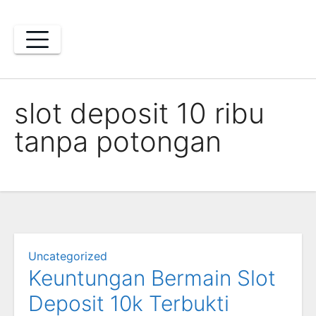
Skip
to
content
slot deposit 10 ribu
tanpa potongan
Uncategorized
Keuntungan Bermain Slot
Deposit 10k Terbukti