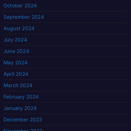
October 2024
September 2024
August 2024
July 2024
June 2024
May 2024
April 2024
March 2024
February 2024
January 2024
December 2023