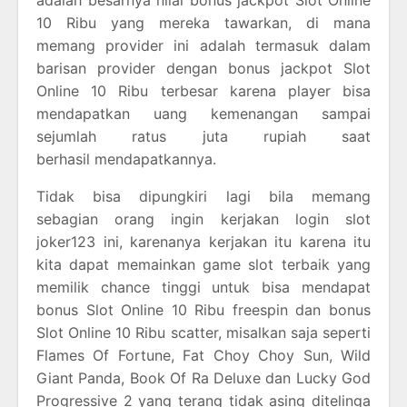
adalah besarnya nilai bonus jackpot Slot Online
10 Ribu yang mereka tawarkan, di mana
memang provider ini adalah termasuk dalam
barisan provider dengan bonus jackpot Slot
Online 10 Ribu terbesar karena player bisa
mendapatkan uang kemenangan sampai
sejumlah ratus juta rupiah saat
berhasil mendapatkannya.
Tidak bisa dipungkiri lagi bila memang
sebagian orang ingin kerjakan login slot
joker123 ini, karenanya kerjakan itu karena itu
kita dapat memainkan game slot terbaik yang
memilik chance tinggi untuk bisa mendapat
bonus Slot Online 10 Ribu freespin dan bonus
Slot Online 10 Ribu scatter, misalkan saja seperti
Flames Of Fortune, Fat Choy Choy Sun, Wild
Giant Panda, Book Of Ra Deluxe dan Lucky God
Progressive 2 yang terang tidak asing ditelinga