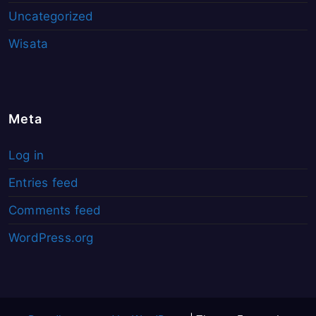
Uncategorized
Wisata
Meta
Log in
Entries feed
Comments feed
WordPress.org