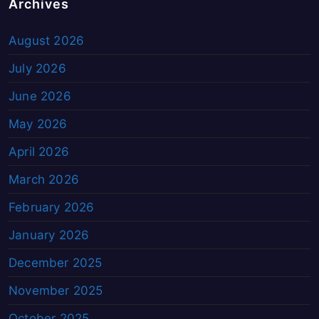
Archives
August 2026
July 2026
June 2026
May 2026
April 2026
March 2026
February 2026
January 2026
December 2025
November 2025
October 2025