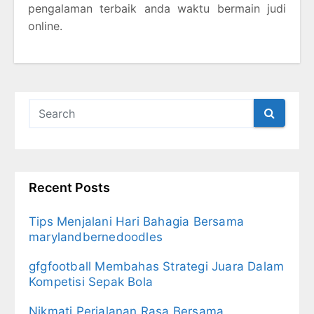
pengalaman terbaik anda waktu bermain judi
online.
Recent Posts
Tips Menjalani Hari Bahagia Bersama
marylandbernedoodles
gfgfootball Membahas Strategi Juara Dalam
Kompetisi Sepak Bola
Nikmati Perjalanan Rasa Bersama