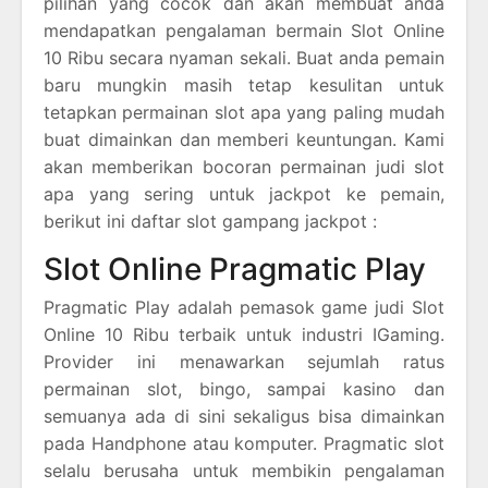
pilihan yang cocok dan akan membuat anda
mendapatkan pengalaman bermain Slot Online
10 Ribu secara nyaman sekali. Buat anda pemain
baru mungkin masih tetap kesulitan untuk
tetapkan permainan slot apa yang paling mudah
buat dimainkan dan memberi keuntungan. Kami
akan memberikan bocoran permainan judi slot
apa yang sering untuk jackpot ke pemain,
berikut ini daftar slot gampang jackpot :
Slot Online Pragmatic Play
Pragmatic Play adalah pemasok game judi Slot
Online 10 Ribu terbaik untuk industri IGaming.
Provider ini menawarkan sejumlah ratus
permainan slot, bingo, sampai kasino dan
semuanya ada di sini sekaligus bisa dimainkan
pada Handphone atau komputer. Pragmatic slot
selalu berusaha untuk membikin pengalaman