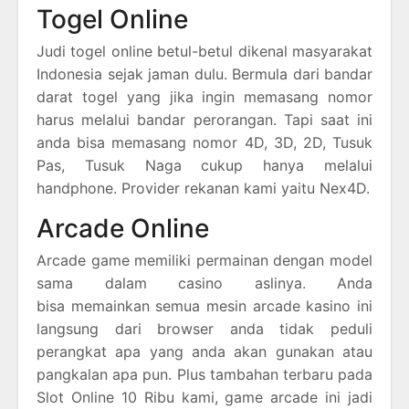
Togel Online
Judi togel online betul-betul dikenal masyarakat
Indonesia sejak jaman dulu. Bermula dari bandar
darat togel yang jika ingin memasang nomor
harus melalui bandar perorangan. Tapi saat ini
anda bisa memasang nomor 4D, 3D, 2D, Tusuk
Pas, Tusuk Naga cukup hanya melalui
handphone. Provider rekanan kami yaitu Nex4D.
Arcade Online
Arcade game memiliki permainan dengan model
sama dalam casino aslinya. Anda
bisa memainkan semua mesin arcade kasino ini
langsung dari browser anda tidak peduli
perangkat apa yang anda akan gunakan atau
pangkalan apa pun. Plus tambahan terbaru pada
Slot Online 10 Ribu kami, game arcade ini jadi