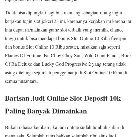
Tidak bisa dipungkiri lagi bila memang sebagian orang ingin
kerjakan login slot joker123 ini, karenanya kerjakan itu karena itu
kita dapat memainkan game slot terbaik yang memilik chance
tinggi untuk bisa mendapat bonus Slot Online 10 Ribu freespin
dan bonus Slot Online 10 Ribu scatter, misalkan saja seperti
Flames Of Fortune, Fat Choy Choy Sun, Wild Giant Panda, Book
Of Ra Deluxe dan Lucky God Progressive 2 yang terang tidak
asing ditelinga sejumlah penggemar judi Slot Online 10 Ribu di
semua nusantara.
Barisan Judi Online Slot Deposit 10k
Paling Banyak Dimainkan
Bukan rahasia kembali jika judi online sudah tumbuh subur di
mana saja. Sejumlah ratus bahkan sejumlah ribu situs judi