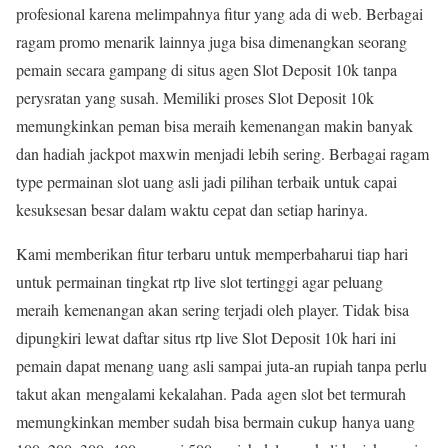
profesional karena melimpahnya fitur yang ada di web. Berbagai
ragam promo menarik lainnya juga bisa dimenangkan seorang
pemain secara gampang di situs agen Slot Deposit 10k tanpa
perysratan yang susah. Memiliki proses Slot Deposit 10k
memungkinkan peman bisa meraih kemenangan makin banyak
dan hadiah jackpot maxwin menjadi lebih sering. Berbagai ragam
type permainan slot uang asli jadi pilihan terbaik untuk capai
kesuksesan besar dalam waktu cepat dan setiap harinya.
Kami memberikan fitur terbaru untuk memperbaharui tiap hari
untuk permainan tingkat rtp live slot tertinggi agar peluang
meraih kemenangan akan sering terjadi oleh player. Tidak bisa
dipungkiri lewat daftar situs rtp live Slot Deposit 10k hari ini
pemain dapat menang uang asli sampai juta-an rupiah tanpa perlu
takut akan mengalami kekalahan. Pada agen slot bet termurah
memungkinkan member sudah bisa bermain cukup hanya uang