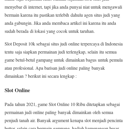
menyebar di internet, tapi jika anda punyai niat untuk mengawali
bermain karena itu pastikan terlebih dahulu agen situs judi yang
anda gabungin. Jika anda membaca artikel ini karena itu anda
sudah berada di lokasi yang cocok untuk taruhan.
Slot Deposit 10k sebagai situs judi online terpercaya di Indonesia
tentu saja siapkan permainan judi terlengkap, selain itu semua
game betul-betul gampang untuk dimainkan bagus untuk pemula
atau profesional. Apa barisan judi online paling banyak
dimainkan ? berikut ini secara lengkap :
Slot Online
Pada tahun 2021, game Slot Online 10 Ribu ditetapkan sebagai
permainan judi online paling banyak dimainkan oleh semua
penjudi tanah air. Banyak argument kenapa slot menjadi pencinta
bettor, selain cara bermain gampang, hadiah kemenangan besar