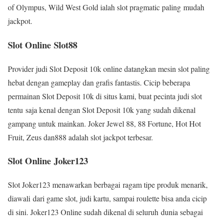
of Olympus, Wild West Gold ialah slot pragmatic paling mudah
jackpot.
Slot Online Slot88
Provider judi Slot Deposit 10k online datangkan mesin slot paling
hebat dengan gameplay dan grafis fantastis. Cicip beberapa
permainan Slot Deposit 10k di situs kami, buat pecinta judi slot
tentu saja kenal dengan Slot Deposit 10k yang sudah dikenal
gampang untuk mainkan. Joker Jewel 88, 88 Fortune, Hot Hot
Fruit, Zeus dan888 adalah slot jackpot terbesar.
Slot Online Joker123
Slot Joker123 menawarkan berbagai ragam tipe produk menarik,
diawali dari game slot, judi kartu, sampai roulette bisa anda cicip
di sini. Joker123 Online sudah dikenal di seluruh dunia sebagai