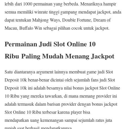
lebih dari 1000 permainan yang berbeda. Menariknya hampir
semua memiliki winrate tinggi gampang mendapat jackpot, anda
dapat tentukan Mahjong Ways, Double Fortune, Dream of
Macau, Buffalo Win sebagai pilihan cocok untuk jackpot.
Permainan Judi Slot Online 10
Ribu Paling Mudah Menang Jackpot
Satu diantaranya argument lainnya membuat game judi Slot
Deposit 10k benar-benar dicintai oleh sejumlah fans judi Slot
Deposit 10k ini adalah besarnya nilai bonus jackpot Slot Online
10 Ribu yang mereka tawarkan, di mana memang provider ini
adalah termasuk dalam barisan provider dengan bonus jackpot
Slot Online 10 Ribu terbesar karena player bisa
mendapatkan uang kemenangan sampai sejumlah ratus juta
rupiah saat berhasil mendapatkannya.