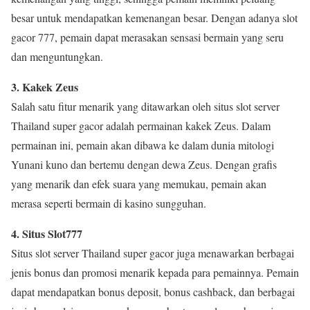
besar untuk mendapatkan kemenangan besar. Dengan adanya slot
gacor 777, pemain dapat merasakan sensasi bermain yang seru
dan menguntungkan.
3. Kakek Zeus
Salah satu fitur menarik yang ditawarkan oleh situs slot server
Thailand super gacor adalah permainan kakek Zeus. Dalam
permainan ini, pemain akan dibawa ke dalam dunia mitologi
Yunani kuno dan bertemu dengan dewa Zeus. Dengan grafis
yang menarik dan efek suara yang memukau, pemain akan
merasa seperti bermain di kasino sungguhan.
4. Situs Slot777
Situs slot server Thailand super gacor juga menawarkan berbagai
jenis bonus dan promosi menarik kepada para pemainnya. Pemain
dapat mendapatkan bonus deposit, bonus cashback, dan berbagai